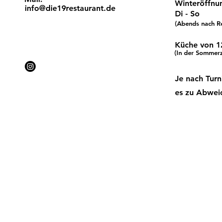
Winteröffnun
info@die19restaurant.de
Di - So
​(Abends nach R
Küche von 12
(In der Sommerz
Je nach Turn
es zu Abwe